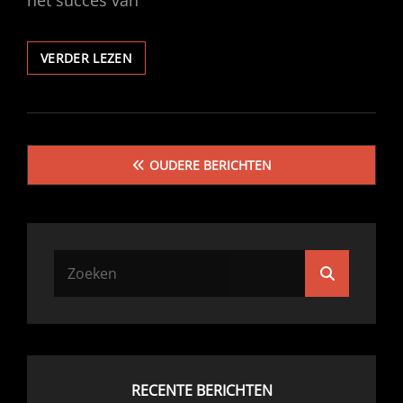
het succes van
EFFICIËNTE
VERDER LEZEN
PAKKETVERZENDING
VOOR
WEBSHOPS
Berichtennavigatie
OUDERE BERICHTEN
Zoek
Zoeken
naar:
RECENTE BERICHTEN