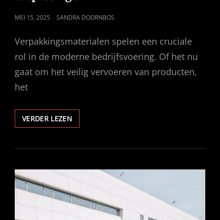
GEPUBLICEERD
MEI 15, 2025
SANDRA DOORNBOS
OP
Verpakkingsmaterialen spelen een cruciale
rol in de moderne bedrijfsvoering. Of het nu
gaat om het veilig vervoeren van producten,
het
VERPAKKINGSMATERIALEN
VERDER LEZEN
VOOR
DIVERSE
TOEPASSINGEN