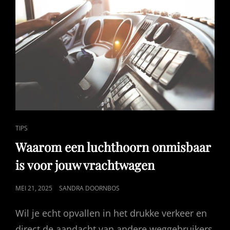
CAT
TIPS
LINKS
Waarom een luchthoorn onmisbaar
is voor jouw vrachtwagen
GEPUBLICEERD
MEI 21, 2025
SANDRA DOORNBOS
OP
Wil je echt opvallen in het drukke verkeer en
direct de aandacht van andere weggebruikers