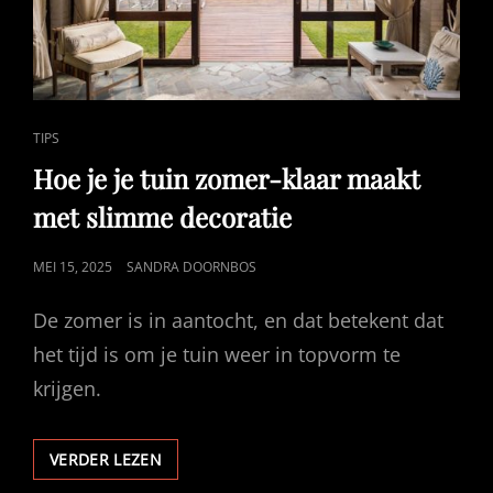
CAT
TIPS
LINKS
Hoe je je tuin zomer-klaar maakt
met slimme decoratie
GEPUBLICEERD
MEI 15, 2025
SANDRA DOORNBOS
OP
De zomer is in aantocht, en dat betekent dat
het tijd is om je tuin weer in topvorm te
krijgen.
HOE
VERDER LEZEN
JE