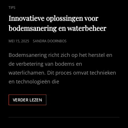
CAT
TIPS
LINKS
Innovatieve oplossingen voor
bodemsanering en waterbeheer
GEPUBLICEERD
MEI 15, 2025
SANDRA DOORNBOS
OP
Bodemsanering richt zich op het herstel en
de verbetering van bodems en
waterlichamen. Dit proces omvat technieken
en technologieën die
INNOVATIEVE
VERDER LEZEN
OPLOSSINGEN
VOOR
BODEMSANERING
EN