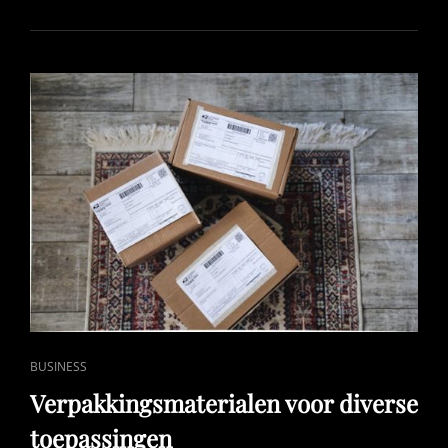
JE
TUIN
ZOMER-
KLAAR
MAAKT
MET
SLIMME
DECORATIE
CAT
BUSINESS
LINKS
Verpakkingsmaterialen voor diverse
toepassingen