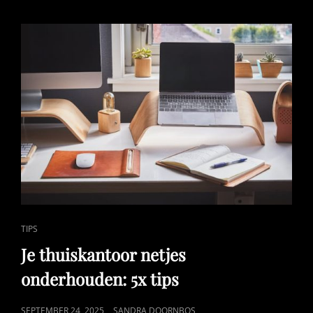
CAT
TIPS
LINKS
Je thuiskantoor netjes
onderhouden: 5x tips
GEPUBLICEERD
SEPTEMBER 24, 2025
SANDRA DOORNBOS