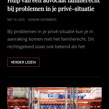
Hulp van een advocaat familierecht
bij problemen in je privé-situatie
GEPUBLICEERD
MEI 19, 2025
SANDRA DOORNBOS
OP
Bij problemen in je privé-situatie kun je in
aanraking komen met het familierecht. Dit
rechtsgebied staat ook bekend als het
HULP
VERDER LEZEN
VAN
EEN
ADVOCAAT
FAMILIERECHT
BIJ
PROBLEMEN
IN
JE
PRIVÉ-