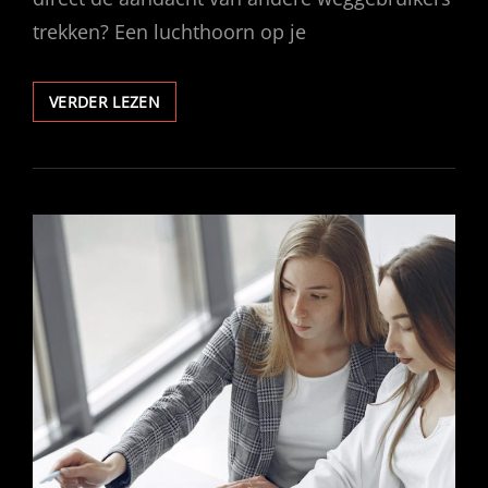
trekken? Een luchthoorn op je
WAAROM
VERDER LEZEN
EEN
LUCHTHOORN
ONMISBAAR
IS
VOOR
JOUW
VRACHTWAGEN