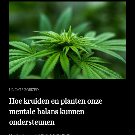
WATERBEHEER
CAT
UNCATEGORIZED
LINKS
Hoe kruiden en planten onze
mentale balans kunnen
ondersteunen