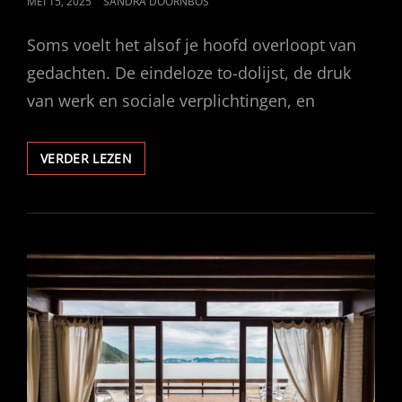
GEPUBLICEERD
MEI 15, 2025
SANDRA DOORNBOS
OP
Soms voelt het alsof je hoofd overloopt van
gedachten. De eindeloze to-dolijst, de druk
van werk en sociale verplichtingen, en
HOE
VERDER LEZEN
KRUIDEN
EN
PLANTEN
ONZE
MENTALE
BALANS
KUNNEN
ONDERSTEUNEN