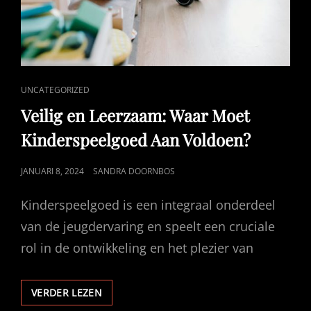
CAT
UNCATEGORIZED
LINKS
Veilig en Leerzaam: Waar Moet
Kinderspeelgoed Aan Voldoen?
GEPUBLICEERD
JANUARI 8, 2024
SANDRA DOORNBOS
OP
Kinderspeelgoed is een integraal onderdeel
van de jeugdervaring en speelt een cruciale
rol in de ontwikkeling en het plezier van
VEILIG
VERDER LEZEN
EN