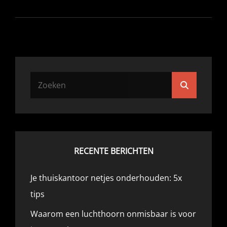
LEERZAAM:
WAAR
MOET
KINDERSPEELGOED
AAN
VOLDOEN?
Zoek
Zoeken
naar:
RECENTE BERICHTEN
Je thuiskantoor netjes onderhouden: 5x
tips
Waarom een luchthoorn onmisbaar is voor