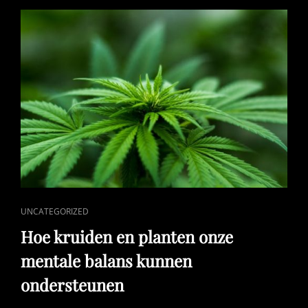
WATERBEHEER
CAT
UNCATEGORIZED
LINKS
Hoe kruiden en planten onze
mentale balans kunnen
ondersteunen