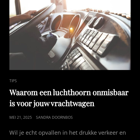
CAT
TIPS
LINKS
Waarom een luchthoorn onmisbaar
is voor jouw vrachtwagen
GEPUBLICEERD
MEI 21, 2025
SANDRA DOORNBOS
OP
Wil je echt opvallen in het drukke verkeer en