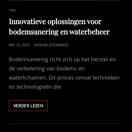
CAT
TIPS
LINKS
Innovatieve oplossingen voor
bodemsanering en waterbeheer
GEPUBLICEERD
MEI 15, 2025
SANDRA DOORNBOS
OP
Bodemsanering richt zich op het herstel en
de verbetering van bodems en
waterlichamen. Dit proces omvat technieken
en technologieën die
INNOVATIEVE
VERDER LEZEN
OPLOSSINGEN
VOOR
BODEMSANERING
EN