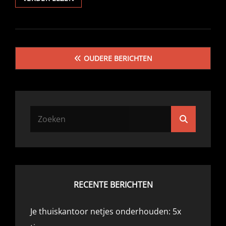
EN
HOSTING
OPLOSSINGEN
VOOR
Berichtennavigatie
JOUW
OUDERE BERICHTEN
WEBSITE
Zoek
Zoeken
naar:
RECENTE BERICHTEN
Je thuiskantoor netjes onderhouden: 5x