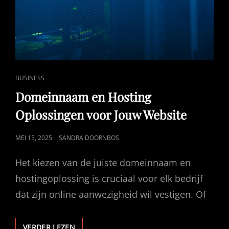
CAT
BUSINESS
LINKS
Domeinnaam en Hosting
Oplossingen voor Jouw Website
GEPUBLICEERD
MEI 15, 2025
SANDRA DOORNBOS
OP
Het kiezen van de juiste domeinnaam en
hostingoplossing is cruciaal voor elk bedrijf
dat zijn online aanwezigheid wil vestigen. Of
DOMEINNAAM
VERDER LEZEN