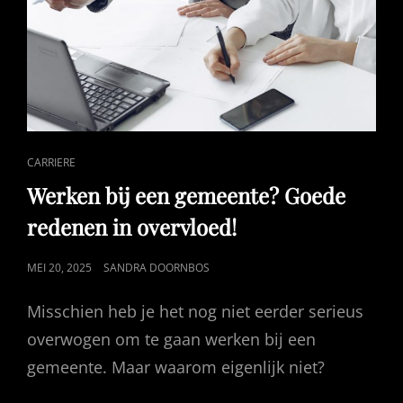
CAT
CARRIERE
LINKS
Werken bij een gemeente? Goede
redenen in overvloed!
GEPUBLICEERD
MEI 20, 2025
SANDRA DOORNBOS
OP
Misschien heb je het nog niet eerder serieus
overwogen om te gaan werken bij een
gemeente. Maar waarom eigenlijk niet?