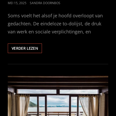
GEPUBLICEERD
MEI 15, 2025
SANDRA DOORNBOS
OP
Soms voelt het alsof je hoofd overloopt van
gedachten. De eindeloze to-dolijst, de druk
van werk en sociale verplichtingen, en
HOE
VERDER LEZEN
KRUIDEN
EN
PLANTEN
ONZE
MENTALE
BALANS
KUNNEN
ONDERSTEUNEN