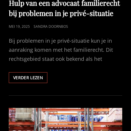
Hulp van een advocaat familierecht
bij problemen in je privé-situatie
GEPUBLICEERD
MEI 19, 2025
SANDRA DOORNBOS
OP
Bij problemen in je privé-situatie kun je in
aanraking komen met het familierecht. Dit
rechtsgebied staat ook bekend als het
HULP
VERDER LEZEN
VAN
EEN
ADVOCAAT
FAMILIERECHT
BIJ
PROBLEMEN
IN
JE