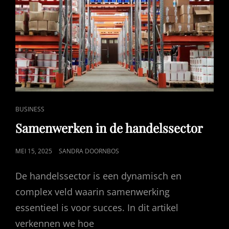
PRIVÉ-
SITUATIE
CAT
BUSINESS
LINKS
Samenwerken in de handelssector
GEPUBLICEERD
MEI 15, 2025
SANDRA DOORNBOS
OP
De handelssector is een dynamisch en
complex veld waarin samenwerking
essentieel is voor succes. In dit artikel
verkennen we hoe