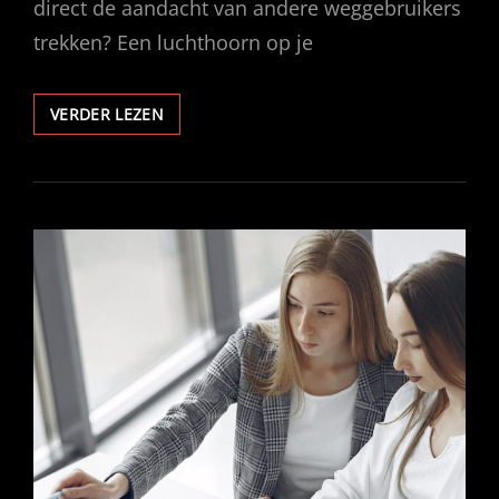
direct de aandacht van andere weggebruikers
trekken? Een luchthoorn op je
WAAROM
VERDER LEZEN
EEN
LUCHTHOORN
ONMISBAAR
IS
VOOR
JOUW
VRACHTWAGEN