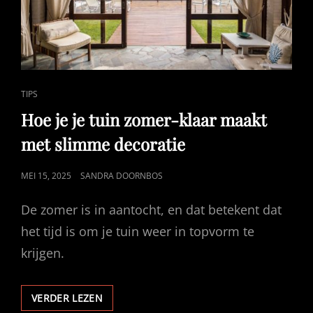
CAT
TIPS
LINKS
Hoe je je tuin zomer-klaar maakt
met slimme decoratie
GEPUBLICEERD
MEI 15, 2025
SANDRA DOORNBOS
OP
De zomer is in aantocht, en dat betekent dat
het tijd is om je tuin weer in topvorm te
krijgen.
HOE
VERDER LEZEN
JE