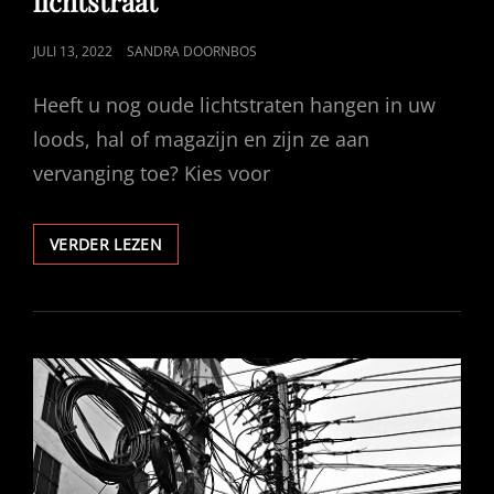
lichtstraat
GEPUBLICEERD
JULI 13, 2022
SANDRA DOORNBOS
OP
Heeft u nog oude lichtstraten hangen in uw
loods, hal of magazijn en zijn ze aan
vervanging toe? Kies voor
KIES
VERDER LEZEN
VOOR
DE
VERNIEUWENDE
LICHTSTRAAT