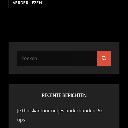
OMEGA,
VERDER LEZEN
AANBIEDER
VAN
TECHNISCHE
OPLEIDINGEN
EN
CURSUSSEN
+
INSPECTIES
Zoek
Zoeken
naar:
RECENTE BERICHTEN
Je thuiskantoor netjes onderhouden: 5x
tips