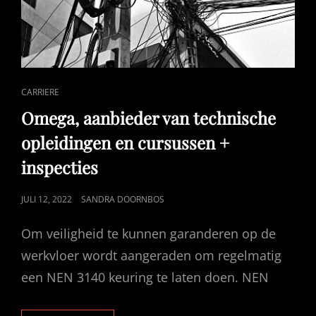
CAT
CARRIERE
LINKS
Omega, aanbieder van technische
opleidingen en cursussen +
inspecties
GEPUBLICEERD
JULI 12, 2022
SANDRA DOORNBOS
OP
Om veiligheid te kunnen garanderen op de
werkvloer wordt aangeraden om regelmatig
een NEN 3140 keuring te laten doen. NEN