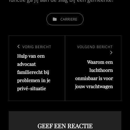
CATEGORIEËN
CARRIERE
Bericht
navigatie
Vorig
VORIG BERICHT
Volgend
VOLGEND BERICHT
Hulp van een
bericht
bericht
Waarom een
advocaat
luchthoorn
familierecht bij
onmisbaar is voor
problemen in je
jouw vrachtwagen
privé-situatie
GEEF EEN REACTIE