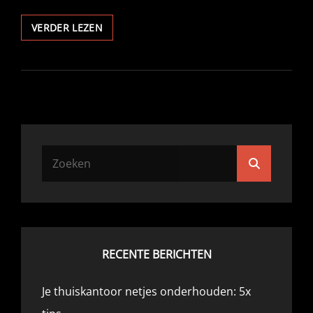
HOE
VERDER LEZEN
JE
ALS
WERKGEVER
OM
KUNT
GAAN
MET
ZWANGERSCHAPSVERLOF
Zoek
VAN
Zoeken
naar:
WERKNEMERS
RECENTE BERICHTEN
Je thuiskantoor netjes onderhouden: 5x