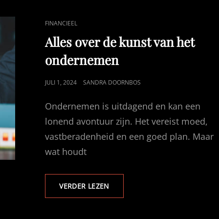
ZIJN
CAT
FINANCIEEL
LINKS
Alles over de kunst van het
ondernemen
GEPUBLICEERD
JULI 1, 2024
SANDRA DOORNBOS
OP
Ondernemen is uitdagend en kan een
lonend avontuur zijn. Het vereist moed,
vastberadenheid en een goed plan. Maar
wat houdt
ALLES
VERDER LEZEN
OVER
DE
KUNST