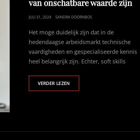
van onschatbare waarde zijn
GEPUBLICEERD
JULI 31, 2024
SANDRA DOORNBOS
OP
Het moge duidelijk zijn dat in de
hedendaagse arbeidsmarkt technische
vaardigheden en gespecialiseerde kennis
heel belangrijk zijn. Echter, soft skills
SOFT
VERDER LEZEN
SKILLS
DIE
IN
ELKE
INDUSTRIE
VAN
ONSCHATBARE
WAARDE