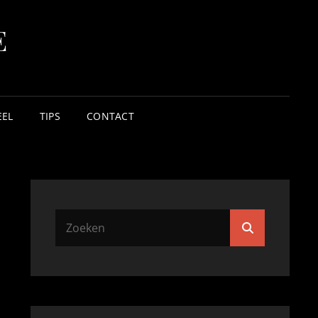
E
EEL
TIPS
CONTACT
Zoek
Zoeken
naar: