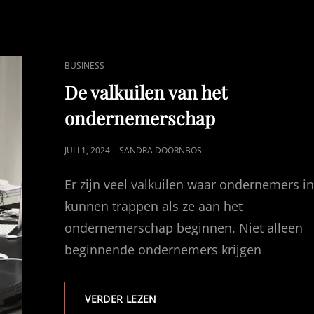
VAN
HET
ONDERNEMEN
CAT
BUSINESS
LINKS
De valkuilen van het
ondernemerschap
GEPUBLICEERD
JULI 1, 2024
SANDRA DOORNBOS
OP
Er zijn veel valkuilen waar ondernemers i
kunnen trappen als ze aan het
ondernemerschap beginnen. Niet alleen
beginnende ondernemers krijgen
DE
VERDER LEZEN
VALKUILEN