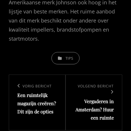
Amerikaanse merk Johnson ook hoog in het
lijstje van beste merken. Het ruime aanbod
van dit merk beschikt onder andere over
kwaliteit impellers, brandstofpompen en
startmotors.
CATEGORIEËN
TIPS
Bericht
navigatie
Vorig
VORIG BERICHT
Volgend
VOLGEND BERICHT
Een ruimtelijk
bericht
bericht
Vergaderen in
magazijn creëren?
Amsterdam? Huur
Dit zijn de opties
een ruimte