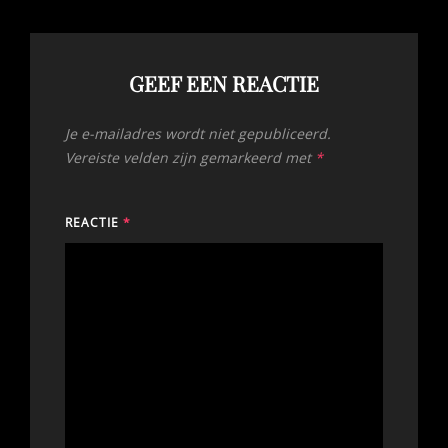
GEEF EEN REACTIE
Je e-mailadres wordt niet gepubliceerd.
Vereiste velden zijn gemarkeerd met
*
REACTIE
*