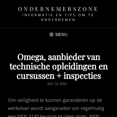
ONDERNEMERSZONE
INFORMATIE EN TIPS OM TE
ONDERNEMEN
MENU
Omega, aanbieder van
technische opleidingen en
cursussen + inspecties
GEPUBLICEERD
JULI 12, 2022
OP
Om veiligheid te kunnen garanderen op de
werkvloer wordt aangeraden om regelmatig
een NEN 3140 keuring te laten doen. NEN