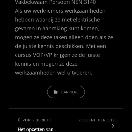
Vakbekwaam Persoon NEN 3140
Als uw werknemers werkzaamheden
hebben waarbij ze met elektrische
gevaren in aanraking kunt komen,
mogen ze deze taken alleen doen als ze
de juiste kennis beschikken. Met een
cursus VOP/VP krijgen ze de juiste
kennis en mogen ze deze
werkzaamheden wel uitvoeren.
CATEGORIEËN
CARRIERE
Bericht
navigatie
Vorig
VORIG BERICHT
Volgend
VOLGEND BERICHT
Het opzetten van
bericht
bericht