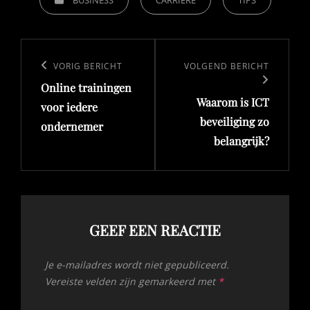
Bericht
navigatie
Vorig
VORIG BERICHT
Volgend
VOLGEND BERICHT
Online trainingen
bericht
bericht
Waarom is ICT
voor iedere
beveiliging zo
ondernemer
belangrijk?
GEEF EEN REACTIE
Je e-mailadres wordt niet gepubliceerd.
Vereiste velden zijn gemarkeerd met
*