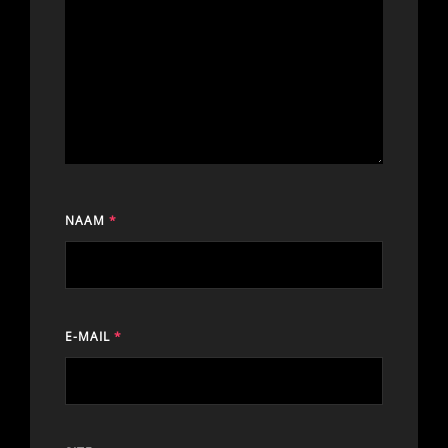
NAAM
*
E-MAIL
*