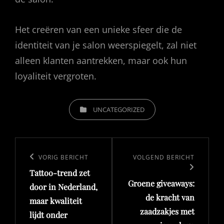
Het creëren van een unieke sfeer die de
identiteit van je salon weerspiegelt, zal niet
alleen klanten aantrekken, maar ook hun
loyaliteit vergroten.
CATEGORIEËN
UNCATEGORIZED
Bericht
navigatie
Vorig
VORIG BERICHT
Volgend
VOLGEND BERICHT
Tattoo-trend zet
bericht
bericht
Groene giveaways:
door in Nederland,
de kracht van
maar kwaliteit
zaadzakjes met
lijdt onder